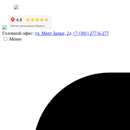
Головной офис:
ул. Мате Залки, 2д
+7 (391) 277-6-277
Меню