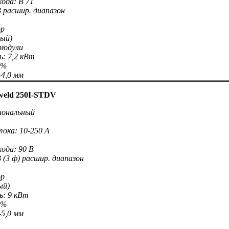
ода: В 71
 расшир. диапазон
ор
ный)
модули
: 7,2 кВт
5%
-4,0 мм
weld 250I-STDV
иональный
тока: 10-250 А
ода: 90 В
 (3 ф) расшир. диапазон
ор
ый)
: 9 кВт
0%
-5,0 мм