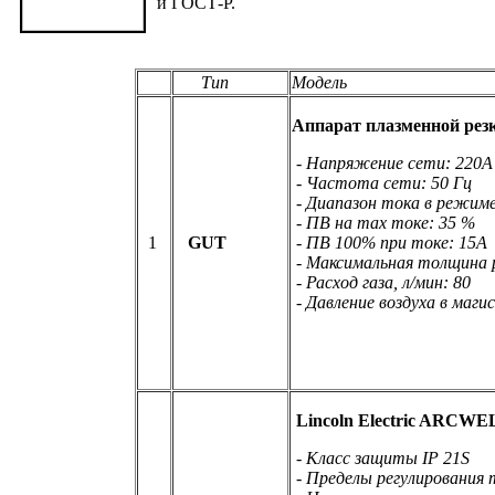
и ГОСТ-Р.
Тип
Модель
Аппарат плазменной резки
- Напряжение сети: 220А
- Частота сети: 50 Гц
- Диапазон тока в режим
- ПВ на max токе: 35 %
1
GUT
- ПВ 100% при токе: 15А
- Максимальная толщина р
- Расход газа, л/мин: 80
- Давление воздуха в магис
Lincoln Electric ARCWE
- Класс защиты IP 21S
- Пределы регулирования 