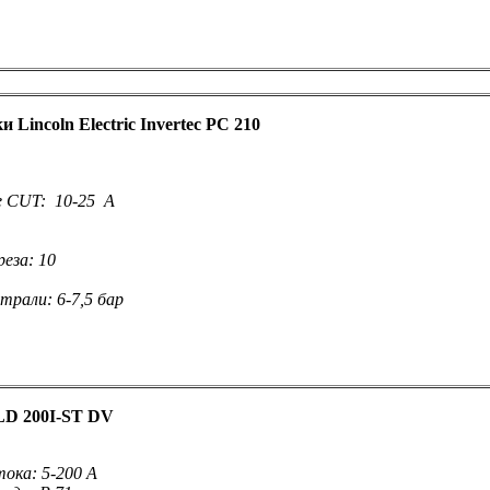
 Lincoln Electric Invertec PC 210
е СUT: 10-25 А
еза: 10
трали: 6-7,5 бар
LD 200I-ST DV
тока: 5-200 А