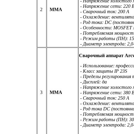
- Напряжение холостого х
- Напряжение сети: 220 В
2
ММА
- Сварочный ток: 200 А
- Охлаждение: вентилят
- Род тока: DC (постоян
- Особенности: MOSFET 
- Потребляемая мощность
- Режим работы (ПН): 1
- Диаметр электрода: 2,0
Сварочный аппарат Arc
- Использование: професс
- Класс защиты IP 23S
- Пределы регулирования 
- Дисплей: да
- Напряжение холостого х
3
ММА
- Напряжение сети: 380 В
- Сварочный ток: 250 А
- Охлаждение: вентилят
- Род тока DC (постоянн
- Потребляемая мощность
- Режим работы (ПН): 3
- Диаметр электрода: 2,0