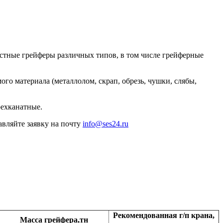
стные грейферы различных типов, в том числе грейферные
го материала (металлолом, скрап, обрезь, чушки, слябы,
рехканатные.
авляйте заявку на почту
info@ses24.ru
Рекомендованная г/п крана,
Масса грейфера,тн