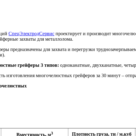
кций
СпецЭлектродСервис
проектирует и производит многочелю
ейферные захваты для металлолома.
ры предназначены для захвата и перегрузки труднозачерпываемо
и).
юстные грейферы 3 типов:
одноканатные, двухканатные, четы
ть изготовления многочелюстных грейферов за 30 минут – отпр
гочелюстных
3
Плотность груза, тн / м.куб
Вместимость, м