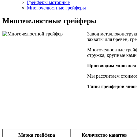
Грейферы моторные
Многочелюстные грейферы
Многочелюстные грейферы
Завод металлоконстру
захваты для бревен, гр
Многочелюстные грейфе
стружка, крупные камн
Производим многочел
Мы рассчитаем стоимос
Типы грейферов мно
Марка грейфера
Количество канатов