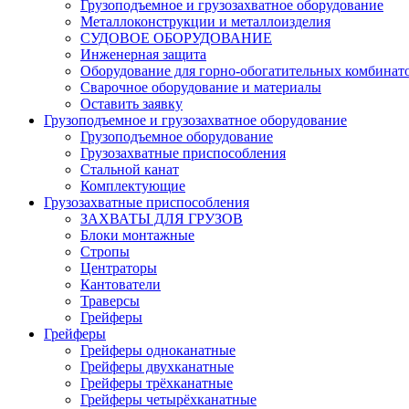
Грузоподъемное и грузозахватное оборудование
Металлоконструкции и металлоизделия
СУДОВОЕ ОБОРУДОВАНИЕ
Инженерная защита
Оборудование для горно-обогатительных комбинат
Сварочное оборудование и материалы
Оставить заявку
Грузоподъемное и грузозахватное оборудование
Грузоподъемное оборудование
Грузозахватные приспособления
Стальной канат
Комплектующие
Грузозахватные приспособления
ЗАХВАТЫ ДЛЯ ГРУЗОВ
Блоки монтажные
Стропы
Центраторы
Кантователи
Траверсы
Грейферы
Грейферы
Грейферы одноканатные
Грейферы двухканатные
Грейферы трёхканатные
Грейферы четырёхканатные