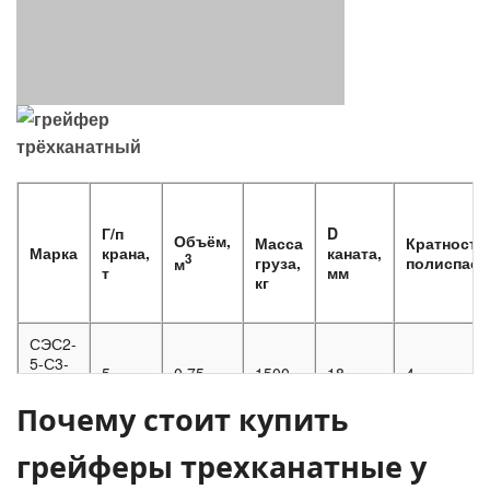
Г/п
D
Объём,
Масса
Кратность
Марка
крана,
каната,
3
груза,
полиспаст
м
т
мм
кг
СЭС2-
5-С3-
5
0,75
1500
18
4
3к-
В-0,75
Почему стоит купить
СЭС2-
грейферы трехканатные у
5-Т2-
5
0,75
2140
18
4
3к-