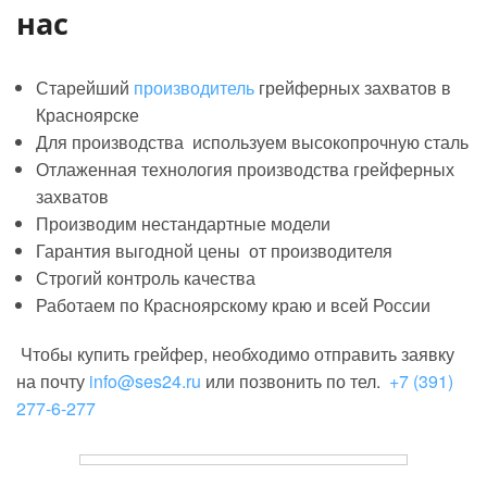
В-0,75
нас
СЭС2-
10-С3-
10
2,3
4400
22
4
Старейший
производитель
грейферных захватов в
3к-2,3
Красноярске
СЭС2-
Для производства используем высокопрочную сталь
10-Т2-
10
2,2
6270
22
4
Отлаженная технология производства грейферных
3к-2,2
захватов
Производим нестандартные модели
Гарантия выгодной цены от производителя
Строгий контроль качества
Работаем по Красноярскому краю и всей России
Чтобы купить грейфер, необходимо отправить заявку
на почту
info@ses24.ru
или позвонить по тел.
+7 (391)
277-6-277