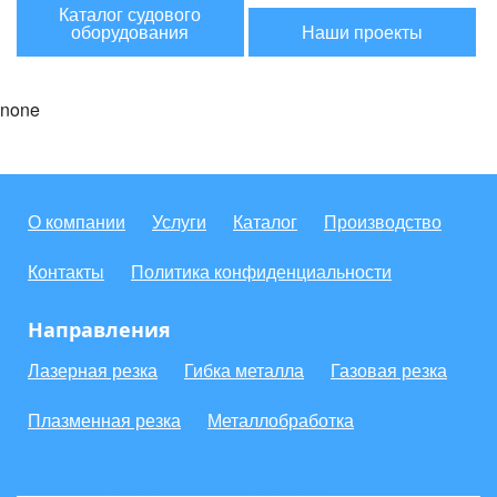
Каталог судового
оборудования
Наши проекты
none
О компании
Услуги
Каталог
Производство
Контакты
Политика конфиденциальности
Направления
Лазерная резка
Гибка металла
Газовая резка
Плазменная резка
Металлобработка