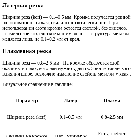
Лазерная резка
Ширина реза (kerf) — 0,1–0,5 мм. Кромка получается ровной,
шероховатость низкая, окалины практически нет . При
использовании азота кромка остаётся светлой, без окислов.
Термическое воздействие минимально — структура металла
меняется лишь на 0,1–0,2 мм от края.
Плазменная резка
Ширина реза — 0,8–2,5 мм . На кромке образуется слой
окалины и шлак, который нужно удалять. Зона термического
влияния шире, возможно изменение свойств металла у края .
Визуальное сравнение в таблице:
Параметр
Лазер
Плазма
Ширина реза (kerf)
0,1–0,5 мм
0,8–2,5 мм
Есть, требует
Окалина на кромке
Нет / минимум