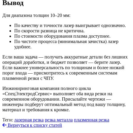
Вывод
Для диапазона толщин 10–20 мм:
По качеству и точности лазер выигрывает однозначно.
По скорости разница не критична.
По стоимости оборудования плазма доступнее.
По чистоте процесса (минимальная зачистка) лазер
удобнее.
Если ваша задача — получать аккуратные детали без лишних
операций доработки, и бюджет позволяет — берите лазер.
Если важнее универсальность по толщинам и более низкий
порог входа — присмотритесь к современным системам
плазменной резки с ЧПУ.
Инжиниринговая компания полного цикла
«СпецЭлектродСервис» выполняет оба вида резки на
современном оборудовании. Присылайте чертежи —
инженеры подберут оптимальный метод под вашу толщину,
материал и требования к кромке.
Теги:
лазерная резка
резка металла
плазменная резка
Вернуться к списку статей