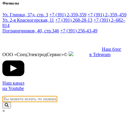
Филиалы
Ул. Глинки, 37д, стр. 3
+7 (391) 2-359-359
+7 (391) 2‒359‒459
Ул. 2-я Красногорская, 11
+7 (391) 268-28-13
+7 (391) 2‒682‒
814
Пограничников, 40, стр.346
+7 (391) 256-43-49
Наш блог
ООО «СпецЭлектродСервис»©
в Telegram
Наш канал
на Youtube
×